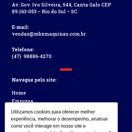
Av. Gov. Ivo Silveira, 544, Canta Galo CEP
89.163-053 – Rio do Sul – SC
E-mail:
vendas@mbxmaquinas.com.br
Telefone:
(47) 98886-4270
Navegue pelo site:
Home
Empresa
Assistência
Utilizamos cookies para oferecer melhor
Blog
experiência, melhorar o desempenho, analisar
Contato
como você interage em nosso site e